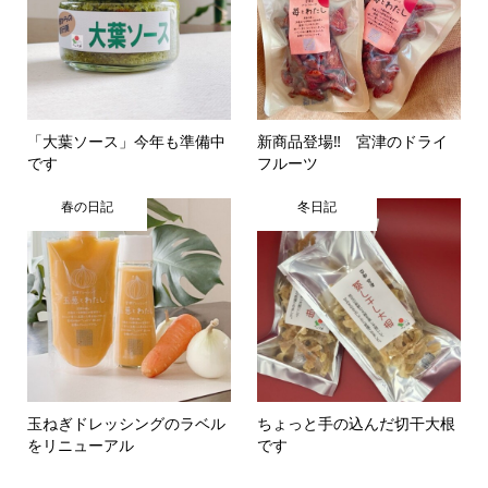
「大葉ソース」今年も準備中
新商品登場‼ 宮津のドライ
です
フルーツ
春の日記
冬日記
玉ねぎドレッシングのラベル
ちょっと手の込んだ切干大根
をリニューアル
です