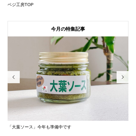
ベジ工房TOP
今月の特集記事


「大葉ソース」今年も準備中です
新