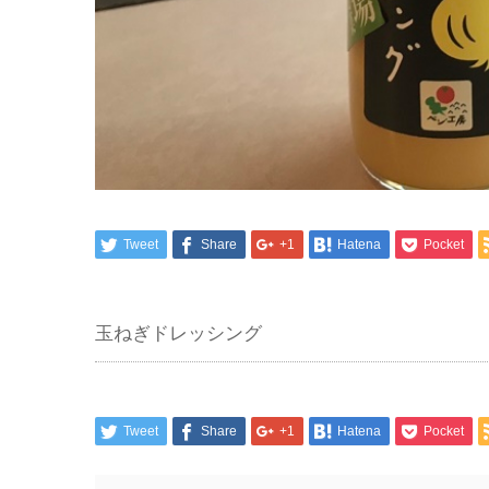
Tweet
Share
+1
Hatena
Pocket
玉ねぎドレッシング
Tweet
Share
+1
Hatena
Pocket