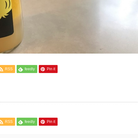
RSS
feedly
Pin it
RSS
feedly
Pin it