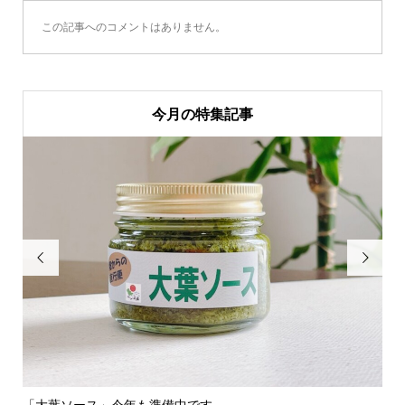
この記事へのコメントはありません。
今月の特集記事


「大葉ソース」今年も準備中です
新