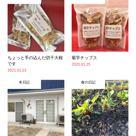
ちょっと手の込んだ切干大根
菊芋チップス
です
2020.01.25
2021.01.23
冬日記
春の日記